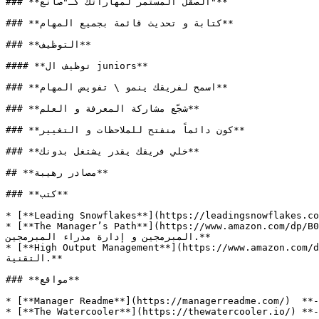
### **الصقل المستمر لمهاراتك كـ"صانع"**

### **كتابة و تحديث قائمة بجميع المهام**

### **التوظيف**

#### **توظيف ال juniors**

### **اسمح لفريقك ينمو \ تفويض المهام**

### **شجّع مشاركة المعرفة و العلم**

### **كون دائماً منفتح للملاحظات و التغيير**

### **خلي فريقك يقدر يشتغل بدونك**

## **مصادر رهيبة**

### **كتب**

* [**Leading Snowflakes**](https://leadingsnowflakes.com/)  **- ملية على المهام اليومية لمدير مطورين
* [**The Manager’s Path**](https://www.amazon.com/dp/B06XP3GJ7F/ref=dp-kindle-r
المبرمجين و إدارة مدراء المبرمجين.**

* [**High Output Management**](https://www.amazon.com/dp/B015VACHOK/ref=
التقنية.**

### **مواقع**

* [**Manager Readme**](https://managerreadme.com/)  **- مجتمع لمشاركة "دليلك للإدارة" مع مدراء آخرين*
* [**The Watercooler**](https://thewatercooler.io/) **- مجتمع لمدراء يسعوا انهم يسيروا أفضل.*