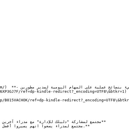
مليء بنصائح ع.**

edirect?_encoding=UTF8\&btkr=1)  **- راحل مختلفة من المسؤولية و التعقيد في إدارة
dp-kindle-redirect?_encoding=UTF8\&btkr=1)  **- ن تشغيل و "تضخيم؟" الشركات
*

*
