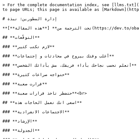
> For the complete documentation index, see [llms.txt](
to page URLs; this page is available as [Markdown](http
# إدارة المطورين: نبذة

**تحت الترجمة من** [**هذه المقالة**](https://dev.to/obahareth/engineering-management-an-overview-1814)**.**

## **التوقّعات**

### **لازم تكتب كثير**

### **أغلب وقتك بيروح في محادثات و إجتماعات**

### **أتعلم تحسب نجاحك بأداء فريقك، مش بأدائك الشخصي**

### **حتواجه صراعات كثيرة**

### **قرارت صعبة**

### **حتضطر تاخذ قرارات صعبة**<br>

## **اسعى انك تعمل الحاجات هذه**

### **الاجتماعات الانفرادية**

### **الإرشاد**

### **الجدولة**
