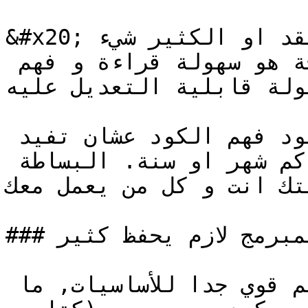
&#x20;البعض يعتقد إن الكود المعقد او الكثير شيء 
جيد، لكن الأهم في البرمجة هو سهولة قراءة و فهم 
ولة قابلية التعديل عليه.
ركز على اختصار وقت و مجهود فهم الكود عشان تفيد 
زملاؤك اللي بيقروا الكود بعد كم شهر او سنة. البساطة 
تك انت و كل من يعمل معك.
### المبرمج لازم يحفظ كثير

المبرمج لازم يكون عنده فهم قوي جدا للأساسيات, ما 