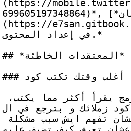
(https://mobile.twitter
699605197348864)*, شكر كثير* [*لإحسان*]
https://e7san/) *للمساعدة القيّمة 
في إعداد المحتوى.*

## *المعتقدات الخاطئة*

### أغلب وقتك تكتب كود

أنا دائما أقول ان المبرمج يقرأ أكثر مما يكتب، 
ملائك و بترجع في ال commit history عشان 
تفهم الكود (نية الكاتب)، عشان تفهم ايش سبب مشكلة 
عشان تعرف كيف تضيف عليه.