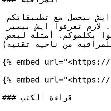
لازم يكون عندكم ادوات تراقب ايش بيحصل مع تطبيقاتكم 
(سواء هي لعبة, ويب, او جوال). لازم تعرفوا ايش بيسير 
مع المستخدمين بدون ما يحتاجوا يكلموكم. أمثلة لبعض 
للمراقبة من ناحية تقنية):
{% embed url="<https://
{% embed url="<https://
### قراءة الكتب
