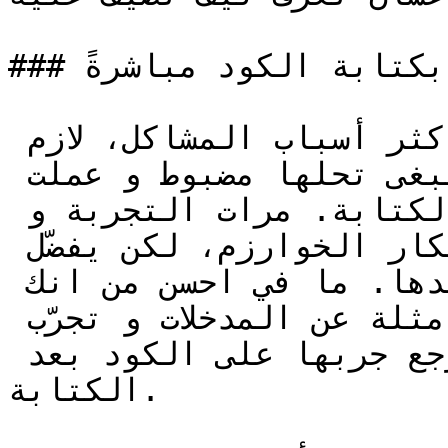
### نبدأ بكتابة الكود مباشرةً

لأ, كتابة الكود بدون خطة من أكثر أسباب المشاكل، لازم 
تكون فهمت المشكلة اللي تبغى تحلها مضبوط و عملت 
خوارزم مبدأي لحلها قبل الكتابة. مرات التجربة و 
اللعب بالكود يساعد في ابتكار الخوارزم، لكن يفضّل 
مراجعته او إعادة كتابته بعدها. ما في احسن من انك 
تبدأ بورقة و قلم و تحط لك أمثلة عن المدخلات و تجرّب 
أساليب مختلفة لحلها, و ارجع جربها على الكود بعد 
الكتابة.
