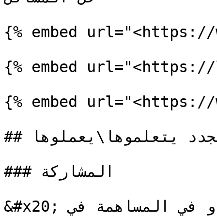
{% embed url="<https://
{% embed url="<https://
{% embed url="<https://
## حاجات أتمنى المبرمجين الجدد يتعلموها\يعملوها

### المشاركة

&#x20;في اجابة الناس و المقالات و في المساهمة في 