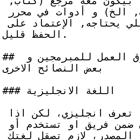
يحتاج يحفظ قد كدا. دائما بيكون معه مرجع (كتاب, 
توثيق, مقالة, محرك بحث, الخ) و أدوات في محرر 
النصوص تساعده يوصل للشيء اللي يحتاجه, الإعتماد على 
الحفظ قليل.

## حاجات انصح بتعلمها لدخول سوق العمل للمبرمجين و 
بعض النصائح الاخرى

### اللغة الانجليزية

ممكن تكتب كود حتى إذا ما تعرف انجليزي، لكن اذا 
هدفك تعمل كمبرمج او تكون ضمن فريق او تستخدم أو 
تساهم في مكتبات مفتوحة المصدر، لازم تصقل لغتك 