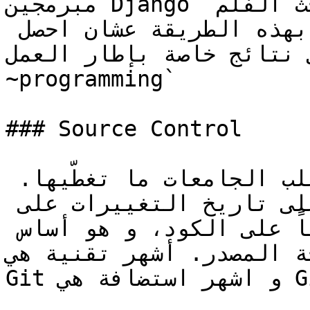
مبرمجين Django يتعبوا بسبب طغيان نتائج بحث الفلم 
على إطار العمل, كنت أبحث بهذه الطريقة عشان احصل 
ائج خاصة بإطار العمل `django -unchained 
~programming`

### Source Control

من اهم الحاجات اللي اغلب الجامعات ما تغطّيها. 
باختصار، بيساعدكم تحافظوا على تاريخ التغييرات على 
الكود و على العمل جماعياً على الكود، و هو أساس 
 المصدر. أشهر تقنية هي 
Git و اشهر استضافة هي GitHub.
