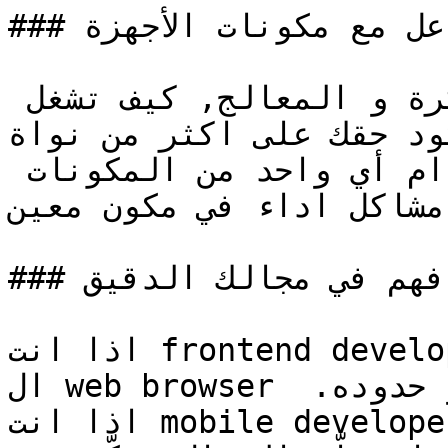
### فهم كيف الكود يتفاعل مع مكونات الأجهزة

كيف الكود يتفاعل مع الذاكرة و المعالج, كيف تشغل 
حقك على اكثر من نواة (core) في المعالج, كيف 
تحدد متى تزيد أو تقلل استخدام أي واحد من المكونات 
مشاكل اداء في مكون معين.
### فهم في مجالك الدقيق

اذا انت frontend developer لازم تسعى انك تفهم كيف 
ال web browser يشغل كودك و كامل امكانياته و حدوده. 
اذا انت mobile developer لازم تفهم كيف تكتب كود 