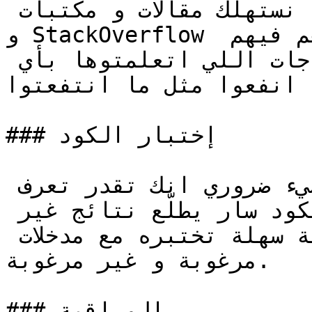
المكتبات مفتوحة المصدر. احنا نستهلك مقالات و مكتبات 
و StackOverflow بشكل خرافي لكن ما نساهم فيهم 
كفاية. شاركوا حلولكم و الحاجات اللي اتعلمتوها بأي 
 انفعوا مثل ما انتفعتوا.
### إختبار الكود

اختبار الكود عن طريق كود. شيء ضروري انك تقدر تعرف 
اتوماتيكياً اذا تغيير على الكود سار يطلّع نتائج غير 
مرغوبة و انه عندك طريقة سهلة تختبره مع مدخلات 
مرغوبة و غير مرغوبة.

### المراقبة
