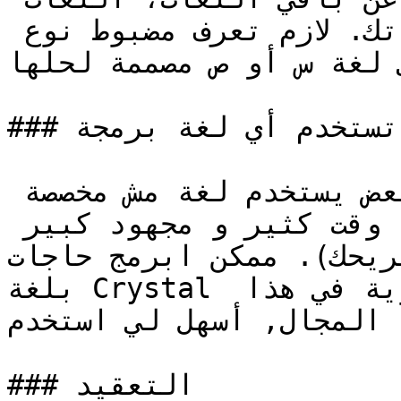
هي فقط أدوات في عُدّة ادواتك. لازم تعرف مضبوط نوع 
 لغة س أو ص مصممة لحلها.
### تقدر تستخدم أي لغة برمجة

هذا ليس معتقد خاطئ, لكن البعض يستخدم لغة مش مخصصة 
للنطاق اللي يبرمج فيه و ياخذ وقت كثير و مجهود كبير 
. ممكن ابرمج حاجات data science 
بلغة Crystal لكن لأن مالها مكتبات قوية في هذا 
المجال, أسهل لي استخدم Python او R عشان اوفّر وقتي.

### التعقيد
