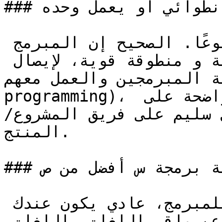
### المبرمج انطوائي أو يعمل وحده

من أكثر المعتقدات الخاطئة شيوعًا. الصحيح إن المبرمج 
يحتاج مهارات تواصل كتابية و منطوقة قوية، لإيصال 
لمبرمجين والعمل معهم (pair-
programming)، و لكتابة توثيق و ملاحظات واضحة على 
 سليم على فريق المشروع/
المنتج.

### لغة برمجة س أفضل من ص

هذا أسلوب تفكير غير جيد للمبرمج، عادي يكون عندك 
لغات مفضلة، لكن لا تقفّل عقلك عن باقي اللغات، اللغات 